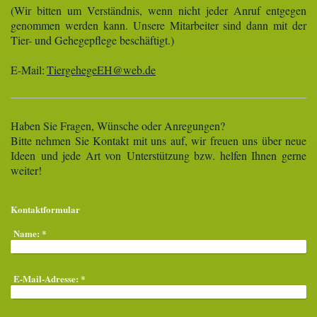
(Wir bitten um Verständnis, wenn nicht jeder Anruf entgegen
genommen werden kann. Unsere Mitarbeiter sind dann mit der
Tier- und Gehegepflege beschäftigt.)
E-Mail:
TiergehegeEH@web.de
Haben Sie Fragen, Wünsche oder Anregungen?
Bitte nehmen Sie Kontakt mit uns auf, wir freuen uns über neue
Ideen und jede Art von Unterstützung bzw. helfen Ihnen gerne
weiter!
Kontaktformular
Name:
*
E-Mail-Adresse:
*